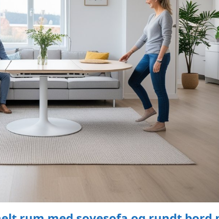
nelt rum med sovesofa og rundt bord