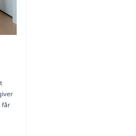
t
giver
 får