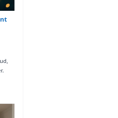
ynt
 ud,
r.