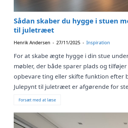
Sådan skaber du hygge i stuen me
til juletræet
Henrik Andersen
-
27/11/2025
-
Inspiration
For at skabe ægte hygge i din stue under
møbler, der både sparer plads og tilføje
opbevare ting eller skifte funktion efter
Julepynt til juletræet er afgørende for 
Forsæt med at læse