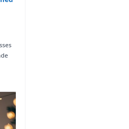
asses
åde