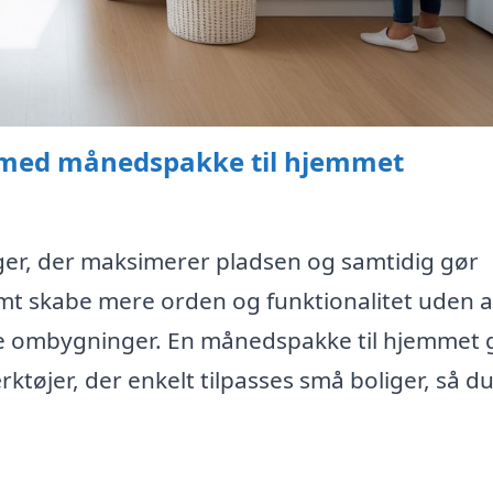
m med månedspakke til hjemmet
inger, der maksimerer pladsen og samtidig gør
t skabe mere orden og funktionalitet uden a
de ombygninger. En månedspakke til hjemmet 
ktøjer, der enkelt tilpasses små boliger, så du